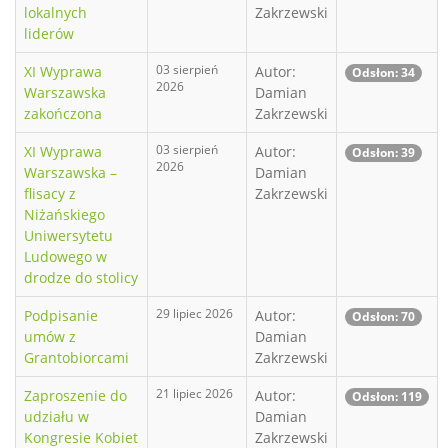
lokalnych
Zakrzewski
liderów
03 sierpień
XI Wyprawa
Autor:
Odsłon: 34
2026
Warszawska
Damian
zakończona
Zakrzewski
03 sierpień
XI Wyprawa
Autor:
Odsłon: 39
2026
Warszawska –
Damian
flisacy z
Zakrzewski
Niżańskiego
Uniwersytetu
Ludowego w
drodze do stolicy
29 lipiec 2026
Podpisanie
Autor:
Odsłon: 70
umów z
Damian
Grantobiorcami
Zakrzewski
21 lipiec 2026
Zaproszenie do
Autor:
Odsłon: 119
udziału w
Damian
Kongresie Kobiet
Zakrzewski