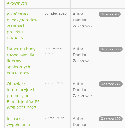
Aktywnych
08 lipiec 2026
Współpraca
Autor:
Odsłon: 96
międzynarodowa
Damian
w ramach
Zakrzewski
projektu
G.R.A.I.N.
05 czerwiec
Nabór na bony
Autor:
Odsłon: 366
2026
rozwojowe dla
Damian
liderów
Zakrzewski
społecznych i
edukatorów
28 maj 2026
Obowiązki
Autor:
Odsłon: 272
informacyjne i
Damian
promocyjne
Zakrzewski
Beneficjentów PS
WPR 2023-2027
20 maj 2026
Instrukcja
Autor:
Odsłon: 409
wypełniania
Damian