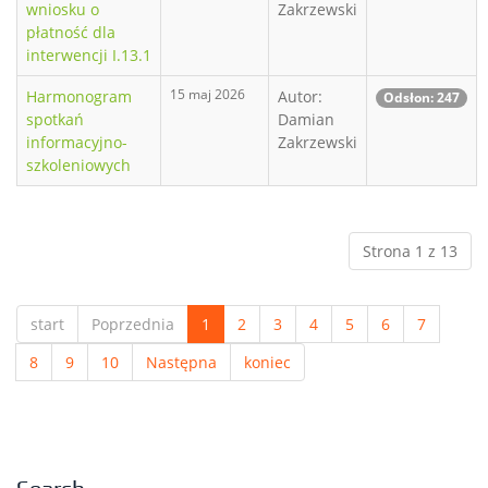
wniosku o
Zakrzewski
płatność dla
interwencji I.13.1
15 maj 2026
Harmonogram
Autor:
Odsłon: 247
spotkań
Damian
informacyjno-
Zakrzewski
szkoleniowych
Strona 1 z 13
start
Poprzednia
1
2
3
4
5
6
7
8
9
10
Następna
koniec