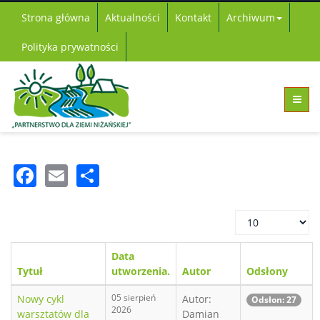
Strona główna
Aktualności
Kontakt
Archiwum
Polityka prywatności
Facebook
Email
Share
Pokaż
#
Data
Tytuł
utworzenia.
Autor
Odsłony
05 sierpień
Nowy cykl
Autor:
Odsłon: 27
2026
warsztatów dla
Damian