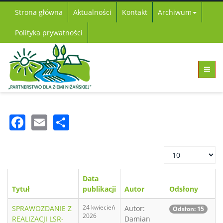
Strona główna
Aktualności
Kontakt
Archiwum
Polityka prywatności
Facebook
Email
Share
Pokaż
#
Data
Tytuł
publikacji
Autor
Odsłony
24 kwiecień
SPRAWOZDANIE Z
Autor:
Odsłon: 15
2026
REALIZACJI LSR-
Damian