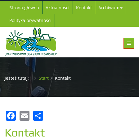
Strona główna
Aktualności
Kontakt
Archiwum
Polityka prywatności
Jesteś tutaj:
Start
Kontakt
Facebook
Email
Share
Kontakt