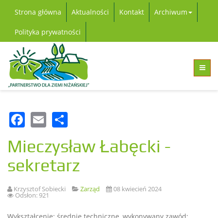
Strona główna
Aktualności
Kontakt
Archiwum
Polityka prywatności
Facebook
Email
Share
Mieczysław Łabęcki -
sekretarz
Krzysztof Sobiecki
Zarząd
08 kwiecień 2024
Odsłon: 921
Wykształcenie: średnie techniczne, wykonywany zawód: