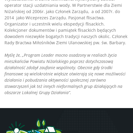
operator stacji uzdatniania wody. W Partnerstwie dla Ziemi
Niżańskiej od 2006r. jako Członek Zarządu, a od 2007r. do
2014 jako Wiceprezes Zarządu. Pasjonat flisactwa.
Organizator i uczestnik wielu ekspedycji flisackich.
Kolekcjoner dokumentów i pamiątek flisackich będących
dowodem niezwykle bogatych tradycji naszych okolic. Członek
Rady Bractwa Miłośników Ziemi Ulanowskiej pw. św. Barbary.
Myślę że, „Program Leader mocno osadzony w realiach życia
mieszkańców Powiatu Niżańskiego poprzez dotychczasową
działalność zdobył zaufanie wspólnoty. Obecnie gdy środki
finansowe są wielokrotnie większe otwierają się nowe możliwości
działania i pobudzania aktywności społecznej zarówno
stowarzyszeń jak też innych nieformalnych grup działających na
obszarze Lokalnej Grupy Działania”.