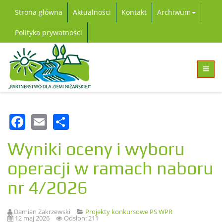
Strona główna
Aktualności
Kontakt
Archiwum
Polityka prywatności
Facebook
Email
Share
Wyniki oceny i wyboru
operacji w ramach naboru
nr 4/2026
Damian Zakrzewski
Projekty konkursowe PS WPR
12 maj 2026
Odsłon: 211